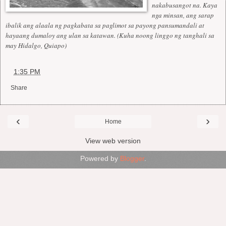
nakabusangot na. Kaya
nga minsan, ang sarap
ibalik ang alaala ng pagkabata sa paglimot sa payong pansumandali at
hayaang dumaloy ang ulan sa katawan. (Kuha noong linggo ng tanghali sa
may Hidalgo, Quiapo)
at
1:35 PM
Share
‹
›
Home
View web version
Powered by
Blogger
.