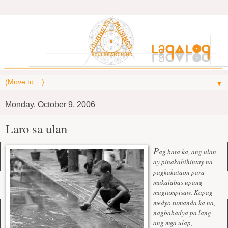
▼
Monday, October 9, 2006
Laro sa ulan
P
ag bata ka, ang ulan
ay pinakahihintay na
pagkakataon para
makalabas upang
magtampisaw. Kapag
medyo tumanda ka na,
nagbabadya pa lang
ang mga ulap,