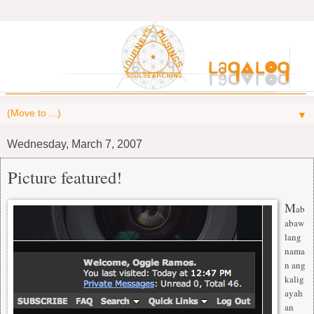
▼
Wednesday, March 7, 2007
Picture featured!
M
ab
abaw
lang
nama
n ang
kalig
ayah
an