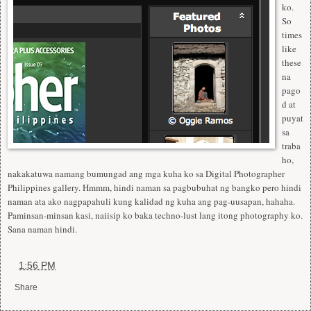
ko.
So
times
like
these
na
pago
d at
puyat
sa
traba
ho,
nakakatuwa namang bumungad ang mga kuha ko sa Digital Photographer
Philippines gallery. Hmmm, hindi naman sa pagbubuhat ng bangko pero hindi
naman ata ako nagpapahuli kung kalidad ng kuha ang pag-uusapan, hahaha.
Paminsan-minsan kasi, naiisip ko baka techno-lust lang itong photography ko.
Sana naman hindi.
at
1:56 PM
Share