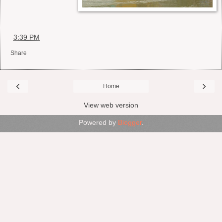
at
3:39 PM
Share
‹
›
Home
View web version
Powered by
Blogger
.