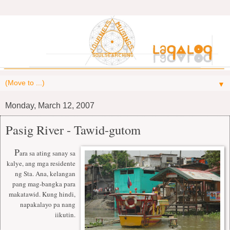
▼
Monday, March 12, 2007
Pasig River - Tawid-gutom
P
ara sa ating sanay sa
kalye, ang mga residente
ng Sta. Ana, kelangan
pang mag-bangka para
makatawid. Kung hindi,
napakalayo pa nang
iikutin.