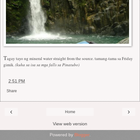
T
agay tayo ng mineral water straight from the source. tamang-tama sa Friday
gimik.
(kuha sa isa sa mga falls sa Pinatubo)
at
2:51 PM
Share
‹
›
Home
View web version
Powered by
Blogger
.